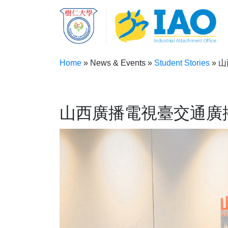
Skip to main content
Home
News & Events
Student Stories
山
Breadcrumb
山西廣播電視臺交通廣