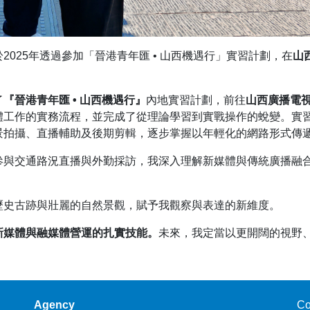
025年透過參加「晉港青年匯 • 山西機遇行」實習計劃，在
山
了
『晉港青年匯
• 山西機遇行』
內地實習計劃，前往
山西廣播電
體工作的實務流程，並完成了從理論學習到實戰操作的蛻變。實
景拍攝、直播輔助及後期剪輯，逐步掌握以年輕化的網路形式傳
參與交通路況直播與外勤採訪，我深入理解新媒體與傳統廣播融
歷史古跡與壯麗的自然景觀，賦予我觀察與表達的新維度。
新媒體與融媒體營運的扎實技能。
未來，我定當以更開闊的視野
Agency
Co