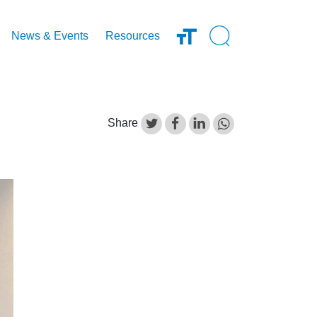
Open Search Inp
News & Events
Resources
Share