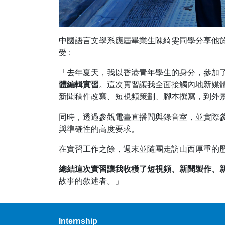
中國語言文學系應屆畢業生陳綺雯同學分享他於2
受 :
「去年夏天，我以香港青年學生的身分，參加
體編輯實習
。這次實習讓我全面接觸內地新媒
新聞稿件改寫、短視頻策劃、腳本撰寫，到外
同時，透過參觀電臺直播間與錄音室，並實際
與準確性的高度要求。
在實習工作之餘，週末並隨團走訪山西厚重的
總結這次實習讓我收穫了短視頻、新聞製作、
故事的敘述者。」
Internship