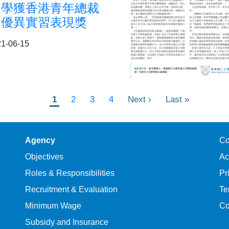
同學獲香港青年總裁
會優異實習表現獎
1-06-15
目
1
頁
2
頁
3
頁
4
Next
Next ›
Last
Last »
前
面
面
面
page
page
頁
面
Agency
Co
Objectives
Ac
Roles & Responsibilities
Pr
Recruitment & Evaluation
Te
Minimum Wage
Co
Subsidy and Insurance