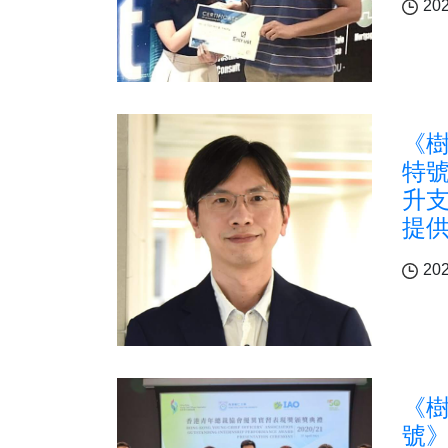
202
《樹
特號
升支
提
202
《樹
號》