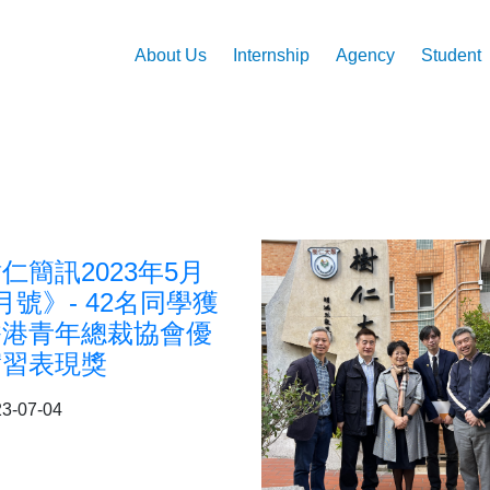
Main
Skip
to
navigation
About Us
Internship
Agency
Student
main
content
仁簡訊2023年5月
月號》- 42名同學獲
香港青年總裁協會優
實習表現獎
3-07-04