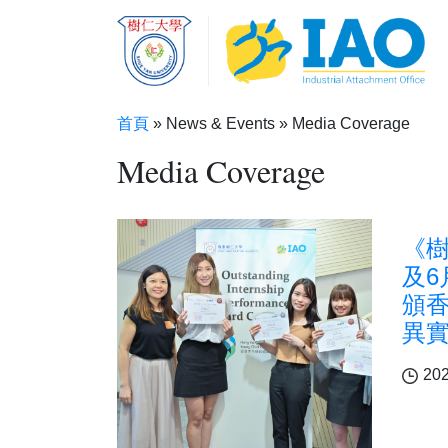
Skip to main content
首頁
News & Events
Media Coverage
Breadcrumb
Media Coverage
《樹
及6
頒
異
202