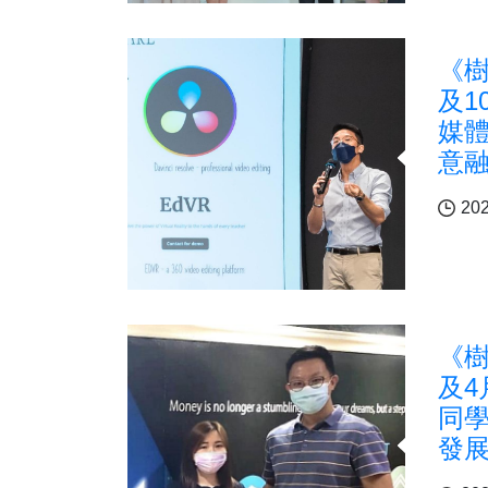
《樹
及1
媒體
意
202
《樹
及4
同
發