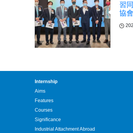
習
協
202
Pagination
Internship
Aims
Features
Courses
Significance
Industrial Attachment Abroad